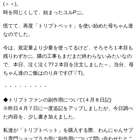
(＞＜)。
時を同じくして、始まったユルP;;;;。
慌てて、再度「トリプトペット」を使い始めた母ちゃん達
なのでした。
今は、規定量より少量を使ってるけど、そろそろ１本目も
残りわずか;;;。隣の工事もまだまだ終わらないみたいなの
で、本日、泣く泣く??２本目を注文しました～。当分、母
ちゃん達のご飯はのり弁です(T▽T)。
・・・・・・・・・
◆トリプトファンの副作用について(４月８日記)
※昨日４月７日に一度追記をアップしましたが、今日調べ
た内容を、少し書き加えました。
私達が「トリプトペット」を購入する際、わんにゃんサプ
リ専門ショップ５カ所に副作用について問い合わせたとこ