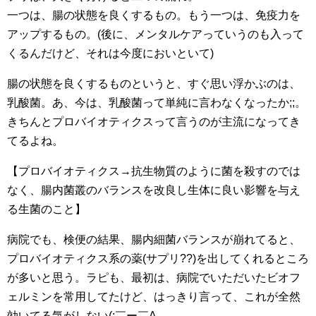
一つは、腸の状態を良くするもの。もう一つは、免疫力を
アップするもの。(後に、メンタルケアっていうのも入って
くるんだけど、それは今度においといて)
腸の状態を良くするものというと、すぐ思い浮かぶのは、
乳酸菌。あ、今は、乳酸菌って単純に言わなくなったか;;。
きちんとプロバイオティクスって言うのが主流になってき
てるよね。
【プロバイオティクス→抗生物質のように菌を殺すのでは
なく、腸内菌叢のバランスを改良し生体に良い影響を与え
る生菌のこと】
病院でも、検便の結果、腸内細菌バランスが崩れてると、
プロバイオティクス系の薬(サプリ??)を出してくれるところ
が多いと思う。ラピも、最初は、病院でいただいたビオフ
ェルミンを常用してたけど、はっきり言って、これが全然
効いてる気がしない(;￣ー￣A。