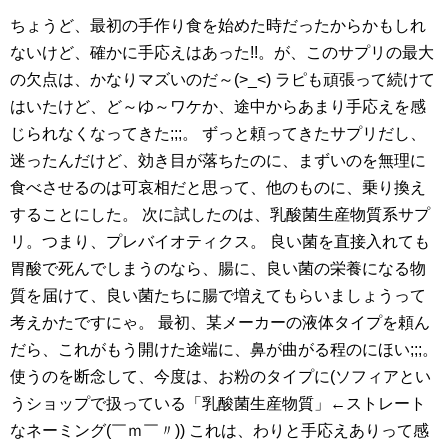
ちょうど、最初の手作り食を始めた時だったからかもしれ
ないけど、確かに手応えはあった!!。が、このサプリの最大
の欠点は、かなりマズいのだ～(>_<) ラピも頑張って続けて
はいたけど、ど～ゆ～ワケか、途中からあまり手応えを感
じられなくなってきた;;;。 ずっと頼ってきたサプリだし、
迷ったんだけど、効き目が落ちたのに、まずいのを無理に
食べさせるのは可哀相だと思って、他のものに、乗り換え
することにした。 次に試したのは、乳酸菌生産物質系サプ
リ。つまり、プレバイオティクス。 良い菌を直接入れても
胃酸で死んでしまうのなら、腸に、良い菌の栄養になる物
質を届けて、良い菌たちに腸で増えてもらいましょうって
考えかたですにゃ。 最初、某メーカーの液体タイプを頼ん
だら、これがもう開けた途端に、鼻が曲がる程のにほい;;;。
使うのを断念して、今度は、お粉のタイプに(ソフィアとい
うショップで扱っている「乳酸菌生産物質」←ストレート
なネーミング(￣ｍ￣〃)) これは、わりと手応えありって感