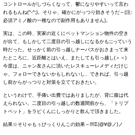
コントロールがしづらくなって、鬱になりやすいって言わ
れるもんね(^-^;)。そりゃ、確かにがっつり効きそうだ～(注:
必須アミノ酸の一種なので副作用もありません)。
実は、この時、実家の近くにペットマンション物件の空き
が出て、もしかして二度目の引っ越しになるかも;;;っていう
時だった。せっかく前の引っ越しナーバスがおさまって来
たところに、近距離とはいえ、またしても引っ越し(＞＜)
今度は、ニャン友さんに頂いたレスキューレメディだけじ
ゃ、フォローできないかもしれないし、できれば、引っ越
し前からがっつりと対策を立てておきたい。
というわけで、手痛い出費ではありましたが、背に腹は代
えられない。二度目の引っ越しの数週間前から、「トリプ
トペット」をラピくんにしっかりと飲んで頂きました。
結果☆そりゃもぅびっくりんこの効果～!!!!Σ(@∀@ノ)ノ