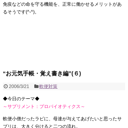
免疫などの命を守る機能を、正常に働かせるメリットがあ
るそうです(^-^)。
“お元気手帳・覚え書き編”(６)
2006/3/21
軟便対策
◆今日のテーマ◆
～サプリメント：プロバイオティクス～
軟便小僧だったラピに、母達が与えてあげたいと思ったサ
プリは、大きく分けると二つの流れ。