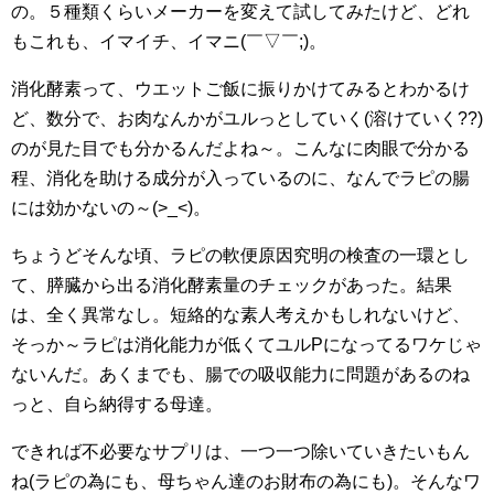
の。５種類くらいメーカーを変えて試してみたけど、どれ
もこれも、イマイチ、イマニ(￣▽￣;)。
消化酵素って、ウエットご飯に振りかけてみるとわかるけ
ど、数分で、お肉なんかがユルっとしていく(溶けていく??)
のが見た目でも分かるんだよね～。こんなに肉眼で分かる
程、消化を助ける成分が入っているのに、なんでラピの腸
には効かないの～(>_<)。
ちょうどそんな頃、ラピの軟便原因究明の検査の一環とし
て、膵臓から出る消化酵素量のチェックがあった。結果
は、全く異常なし。短絡的な素人考えかもしれないけど、
そっか～ラピは消化能力が低くてユルPになってるワケじゃ
ないんだ。あくまでも、腸での吸収能力に問題があるのね
っと、自ら納得する母達。
できれば不必要なサプリは、一つ一つ除いていきたいもん
ね(ラピの為にも、母ちゃん達のお財布の為にも)。そんなワ