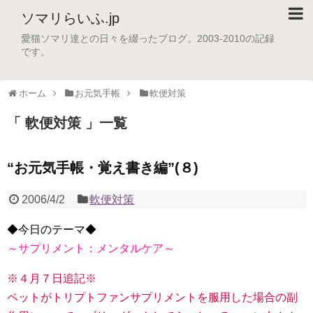
ソマリらいふ.jp
愛猫ソマリ達との日々を綴ったブログ。2003-2010の記録
です。
ホーム
お元気手帳
軟便対策
「 軟便対策 」一覧
“お元気手帳・覚え書き編”(８)
2006/4/2
軟便対策
◆今日のテーマ◆
～サプリメント：メンタルケア～
※４月７日追記※
ペットがトリプトファンサプリメントを服用した場合の副