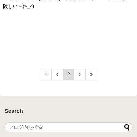
険しい～(>_<)
2
Search