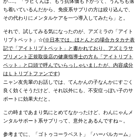
が….。「ラピくんは、もう抗体価も下がって、うんちも落
ち着いているんだから、免疫系サプリの方は絞り込んで、
その代わりにメンタルケアを一つ導入してみたら」と。
それで、試してみる気になったのが、アズミラの「アイト
リプトペット」☆
(※日本では、ほとんとの場合カタカナ表
記で「アイトリプトペット」と書かれており、アズミラサ
プリメント正規取扱店の健康指導士の方も「アイトリプト
ペット」と口頭で呼んでいらっしゃいましたが、内容成分
はＬトリプトファンです)
ニャン友先輩のお話しでは、てんかんの子なんかにすごく
良く効くそうだけど、それ以外にも、不安症っぽい子のサ
ポートに効果大だと。
この時まであまり気にとめてなかったけど、わんにゃんメ
ンタルサポート系サプリって、意外とあるんですね～。
参考までに、「ゴトゥコーラベスト」「ハーバルカーム」