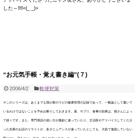
した～!!!!<(_ _)>
“お元気手帳・覚え書き編”(７)
2006/4/2
軟便対策
※このシリーズは、あくまでも我が家のラピの健康管理の記録であって、一般論として書いて
いるわけではないことを予めお断りしておきます。薬、サプリ、食事の効果は、猫さんによっ
て様々です。また、専門用語の使い方が微妙に違っていたり、主治医やアドバイスしてくださ
った先輩のお話のリライトが、多少ニュアンスが違っていたとしても、大筋で逸脱していない