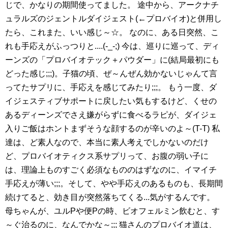
じで、かなりの期間使ってました。 途中から、アークナチ
ュラルズのジェントルダイジェスト(←プロバイオ)と併用し
たら、これまた、いい感じ～☆。 なのに、ある日突然、こ
れも手応えがふっつりと....(-_-;) 今は、巡りに巡って、ディ
ーンズの「プロバイオテック＋パウダー」に(結局最初にも
どった感じ;;;)。子猫の頃、ぜ～んぜん効かないじゃんて言
ってたサプリに、手応えを感じてみたり;;;。 もう一度、ダ
イジェスティブサポートに戻したい気もするけど、くせの
あるディーンズでさえ嫌がらずに食べるラピが、ダイジェ
入りご飯はホントまずそうな顔するのが辛いのよ～(T-T) 私
達は、ど素人なので、本当に素人考えでしかないのだけ
ど、プロバイオティクス系サプリって、お腹の弱い子に
は、理論上ものすごく必須なもののはずなのに、イマイチ
手応えが薄い;;;。そして、やや手応えのあるものも、長期間
続けてると、効き目が突然落ちてくる...気がするんです。
母ちゃんが、ユルPや便Pの時、ビオフェルミン飲むと、す
～ぐ治るのに、なんでかな～;;; 猫さんのプロバイオ道は、