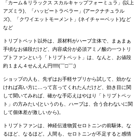
「カーム＆リラックス スカルキャップフォーミュラ」(以上
アズミラ)、「ハッピートラベラー」(アークナチュラル
ズ)、「クワイエットモーメント」(ネイチャーベット)など
など
トリプトペット以外は、原材料がハーブ主体で、まぁまぁ
手頃なお値段だけど、内容成分が必須アミノ酸の一つトリ
プトファンという「トリプトペット」は、なんと、お値段
約１まん４せんえん円!!!!!(￣□￣;)
ショップの人も、先ずはお手軽サプリから試して、効かな
ければ高い方に…って言ってくれたんだけど、効き目に関
して聞いてみれば、確かな手応えはやはり「トリプトペッ
ト」の方みたい(というのも、ハーブは、合う合わないに関
して個体差が激しいから)。
トリプトファンは、神経伝達物質セロトニンの前駆体。な
るほど、なるほど。人間も、セロトニンが不足すると感情