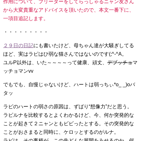
作用について、ブリーダーをしてらっしゃるニャン友さん
から大変貴重なアドバイスを頂いたので、本文一番下に、
一項目追記します。
・・・・・・・・・
２９日の日記
にも書いたけど、母ちゃん達が大騒ぎしてる
ほど、実はラピはひ弱な猫さんではないのです(;^-^A。
ユルP以外は、いた～～～～って健康、頑丈、
デブッチョ
マ
ッチョマンvv
でもでも、自慢じゃないけど、ハートは弱っちぃ*o_ _)oバ
タッ
ラピのハートの弱さの原因は、ずばり“想像力”だと思う。
ラピルナを比較するとよくわかるけど、今、何か突発的な
ことが起きて２ニャンともビビったとする。その突発的な
ことがおさまると同時に、ケロッとするのがルナ。
ラピは、その事柄が、この先どんな展開をみせるのか、何