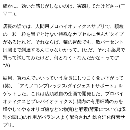
確かに、効いた感じがしないのは、実感してたけどさ～(￣
▽￣;)。
店長の話では、人間用プロバイオティクスサプリで、顆粒
の一粒一粒を胃でとけない特殊なカプセルに包んだタイプ
があるけれど、それならば、猫の胃酸でも、数パーセント
は腸まで到達するんじゃないかって。(ただ、それも薬局で
買って試してみたけど、何となく～なんだかな～って(;^-
^A)
結局、買わんでいいっていう店長にしつこく食い下がって
(笑)、「アミノコンプレックス/ダイジェストサポート」を
ゲットした。これは店頭独自の企画で開発した、プロバイ
オティクスとプレバイオティクス(=腸内の有用細菌のみを
増やしてやるオリゴ糖などの物質)と酵素(酵素については又
別の回に)の作用がバランスよく配合された総合消化酵素サ
プリ。