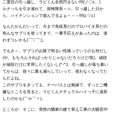
二度目の引っ越し、ラピくん全然凹まない!!!!(ノ◇≦。)
ルナっちを引き連れて、探検隊長～☆。引っ越した日か
ら、ハイテンションで遊んでるよぉ～～～!!!!(≧▽≦)
なんだかんだいって、今まで免疫系だのプロバイオ系だの
色んなサプリを使ってきて、一番手応えがあったのは、迷
わずコレかも(￣▽￣;)。
でもさ～、サプリのお陰で明るい性格っていうのも何だし
(や、もちろんそればっかりじゃないだろうけど/笑)、値段
が値段だけに常用したくないし(^-^;)、引っ越しが落ち着い
てからは、徐々に量も減らしていって、使わなくなってた
んだよね。
このサプリをきっても、ナーバスとは無縁で、ずっとご機
嫌なところを見ると、ラピくんナチュラルハイっ子に成長
したのかも(￣ｍ￣〃)。
ところが、そこに、突然の隣家の建て替え工事の大騒音!!!!