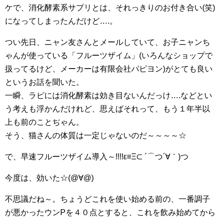
ケで、消化酵素系サプリとは、それっきりのお付き合い(笑)
になってしまったんだけど….。
つい先日、ニャン友さんとメールしていて、お子ニャンち
ゃんが使っている「フルーツザイム」(いろんなショップで
扱ってるけど、メーカーは有限会社パピヨン)がとても良い
というお話を聞いた。
一瞬、ラピには消化酵素は効き目ないんだっけ….などとい
う考えも浮かんだけれど、思えばそれって、もう１年半以
上も前のことぢゃん。
そう、猫さんの体質は一定じゃないのだ～～～～☆
で、早速フルーツザイム導入～!!!!ε≡Ξ⊂ ´⌒つ´∀｀)つ
今度は、効いた☆(@∀@)
不思議だね～。ちょうどこれを使い始める前の、一番調子
が悪かったウンPを４０点とすると、これを飲み始めてから