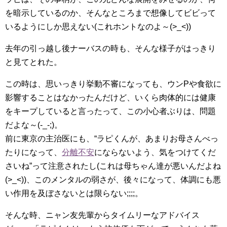
を暗示しているのか、そんなところまで想像してビビって
いるようにしか思えない(これホントなのよ～(>_<))
去年の引っ越し後ナーバスの時も、そんな様子がはっきり
と見てとれた。
この時は、思いっきり挙動不審になっても、ウンPや食欲に
影響することはなかったんだけど、いくら肉体的には健康
をキープしていると言ったって、この小心者ぶりは、問題
だよな～(-_-;)。
前に東京の主治医にも、“ラピくんが、あまりお母さんべっ
たりになって、
分離不安
にならないよう、気をつけてくだ
さいね”って注意されたし(これは母ちゃん達が悪いんだよね
(>_<))、このメンタルの弱さが、後々になって、体調にも悪
い作用を及ぼさないとは限らない;;;;。
そんな時、ニャン友先輩からタイムリーなアドバイス