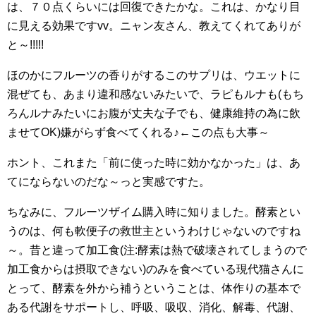
は、７０点くらいには回復できたかな。これは、かなり目
に見える効果ですvv。ニャン友さん、教えてくれてありが
と～!!!!!
ほのかにフルーツの香りがするこのサプリは、ウエットに
混ぜても、あまり違和感ないみたいで、ラピもルナも(もち
ろんルナみたいにお腹が丈夫な子でも、健康維持の為に飲
ませてOK)嫌がらず食べてくれる♪←この点も大事～
ホント、これまた「前に使った時に効かなかった」は、あ
てにならないのだな～っと実感ですた。
ちなみに、フルーツザイム購入時に知りました。酵素とい
うのは、何も軟便子の救世主というわけじゃないのですね
～。昔と違って加工食(注:酵素は熱で破壊されてしまうので
加工食からは摂取できない)のみを食べている現代猫さんに
とって、酵素を外から補うということは、体作りの基本で
ある代謝をサポートし、呼吸、吸収、消化、解毒、代謝、