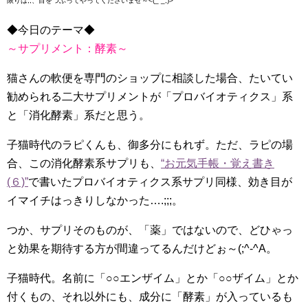
限りは;;、目をつぶってやってくださいませ～<(_ _;)>
◆今日のテーマ◆
～サプリメント：酵素～
猫さんの軟便を専門のショップに相談した場合、たいてい
勧められる二大サプリメントが「プロバイオティクス」系
と「消化酵素」系だと思う。
子猫時代のラピくんも、御多分にもれず。ただ、ラピの場
合、この消化酵素系サプリも、
“お元気手帳・覚え書き
(６)”
で書いたプロバイオティクス系サプリ同様、効き目が
イマイチはっきりしなかった….;;;。
つか、サプリそのものが、「薬」ではないので、どひゃっ
と効果を期待する方が間違ってるんだけどぉ～(;^-^A。
子猫時代。名前に「○○エンザイム」とか「○○ザイム」とか
付くもの、それ以外にも、成分に「酵素」が入っているも